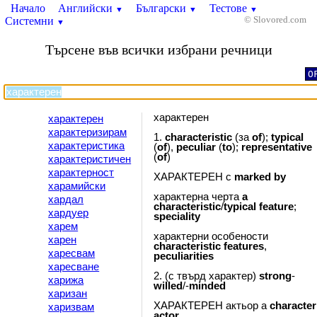
Начало
Английски
Български
Тестове
▼
▼
▼
Системни
© Slovored.com
▼
Търсене във всички избрани речници
O
характерен
характерен
характеризирам
1.
characteristic
(за
of
);
typical
характеристика
(
of
),
peculiar
(
to
);
representative
(
of
)
характеристичен
характерност
ХАРАКТЕРЕН с
marked
by
харамийски
характерна черта
a
хардал
characteristic
/
typical
feature
;
хардуер
speciality
харем
характерни особености
харен
characteristic
features
,
харесвам
peculiarities
харесване
2. (с твърд характер)
strong
-
харижа
willed
/-
minded
харизан
ХАРАКТЕРЕН актьор а
character
харизвам
actor