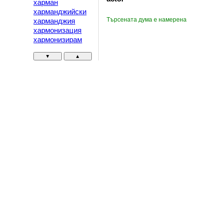
харман
харманджийски
Търсената дума е намерена
харманджия
хармонизация
хармонизирам
▼
▲