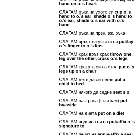
hand
on
o
.'
s
heart
СЛАГАМ ръка на ухото си
cup
o
.'
s
hand
to
o
.'
s
ear
.
shade
o
.'
s
hand
to
o
.'
s
ear
,
shade
o
.'
s
ear
with
o
.'
s
hand
СЛАГАМ ръка на прен. вж. ръка
СЛАГАМ пръст на устата си
put
/
lay
o
.'
s
finger
to
o
.'
s
lips
СЛАГАМ крак връз крак
throw
one
leg
over
the
other
,
cross
o
.'
s
legs
СЛАГАМ краката си на стол
put
o
.'
s
legs
up
on
a
chair
СЛАГАМ дете да си легне
put
a
child
to
bed
СЛАГАМ някого да седне
seat
s
.
o
.
СЛАГАМ настрана (скътвам)
put
by
/
aside
СЛАГАМ на диета
put
on
a
diet
СЛАГАМ подписа си на
put
/
affix
o
.'
s
signature
to
СЛАГАМ печат на
apply
/
affix
a
seal