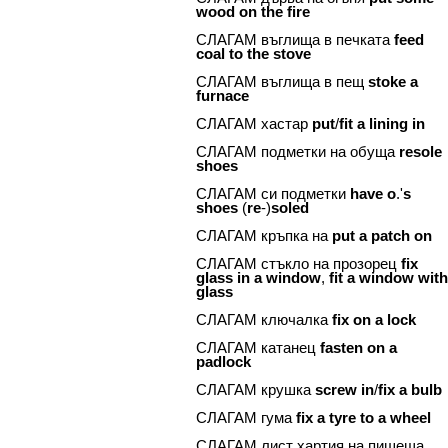
wood
on
the
fire
СЛАГАМ въглища в печката
feed
coal
to
the
stove
СЛАГАМ въглища в пещ
stoke
a
furnace
СЛАГАМ хастар
put
/
fit
a
lining
in
СЛАГАМ подметки на обуща
resole
shoes
СЛАГАМ си подметки
have
o
.'
s
shoes
(
re
-)
soled
СЛАГАМ кръпка на
put
a
patch
on
СЛАГАМ стъкло на прозорец
fix
glass
in
a
window
,
fit
a
window
wit
glass
СЛАГАМ ключалка
fix
on
a
lock
СЛАГАМ катанец
fasten
on
a
padlock
СЛАГАМ крушка
screw
in
/
fix
a
bulb
СЛАГАМ гума
fix
a
tyre
to
a
wheel
СЛАГАМ лист хартия на пишеща