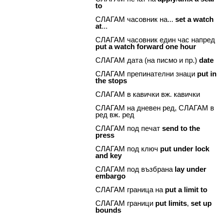
to
СЛАГАМ часовник на...
set
a
watch
at
...
СЛАГАМ часовник един час напред
put
a
watch
forward
one
hour
СЛАГАМ дата (на писмо и пр.)
date
СЛАГАМ препинателни знаци
put
in
the
stops
СЛАГАМ в кавички вж. кавички
СЛАГАМ на дневен ред, СЛАГАМ в
ред вж. ред
СЛАГАМ под печат
send
to
the
press
СЛАГАМ под ключ
put
under
lock
and
key
СЛАГАМ под възбрана
lay
under
embargo
СЛАГАМ граница на
put
a
limit
to
СЛАГАМ граници
put
limits
,
set
up
bounds