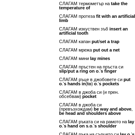
СЛАГАМ термометър на
take
the
temperature
of
СЛАГАМ протеза
fit
with
an
artificia
limb
СЛАГАМ изкуствен зъб
insert
an
artificial
tooth
СЛАГАМ капан
put
/
set
a
trap
СЛАГАМ мрежа
put
out
a
net
СЛАГАМ мини
lay
mines
СЛАГАМ пръстен на пръста си
slip
/
put
a
ring
on
o
.'
s
finger
СЛАГАМ ръце в джобовете си
put
o
.'
s
hands
in
(
to
)
o
.'
s
pockets
СЛАГАМ в джоба си (и прен.
обсебвам)
pocket
СЛАГАМ в джоба си
(превъзхождам)
be
way
and
above
,
be
head
and
shoulders
above
СЛАГАМ ръката си на рамото на
lay
o
.'
s
hand
on
s
.
o
.'
s
shoulder
СЛАГАМ ръка на сърцето си
lay
o
.'
s