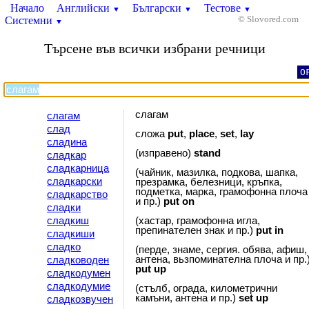
Начало
Английски
Български
Тестове
▼
▼
▼
Системни
© Slovored.com
▼
Търсене във всички избрани речници
O
слагам
слагам
слад
сложа
put
,
place
,
set
,
lay
сладина
(изправено)
stand
сладкар
сладкарница
(чайник, мазилка, подкова, шапка,
сладкарски
презрамка, белезници, кръпка,
подметка, марка, грамофонна плоча
сладкарство
и пр.)
put
on
сладки
сладкиш
(хастар, грамофонна игла,
препинателен знак и пр.)
put
in
сладкиши
сладко
(перде, знаме, сергия. обява, афиш,
антена, вьзпоминателна плоча и пр.
сладководен
put
up
сладкодумен
сладкодумие
(стълб, ограда, километрични
камъни, антена и пр.)
set
up
сладкозвучен