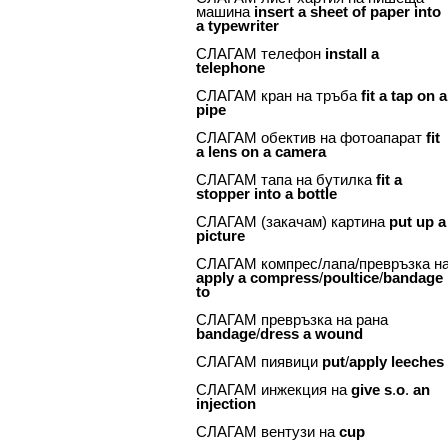
машина
insert
a
sheet
of
paper
into
a
typewriter
СЛАГАМ телефон
install
a
telephone
СЛАГАМ кран на тръба
fit
a
tap
on
a
pipe
СЛАГАМ обектив на фотоапарат
fit
a
lens
on
a
camera
СЛАГАМ тапа на бутилка
fit
a
stopper
into
a
bottle
СЛАГАМ (закачам) картина
put
up
a
picture
СЛАГАМ компрес/лапа/превръзка н
apply
a
compress
/
poultice
/
bandage
to
СЛАГАМ превръзка на рана
bandage
/
dress
a
wound
СЛАГАМ пиявици
put
/
apply
leeches
СЛАГАМ инжекция на
give
s
.
o
.
an
injection
СЛАГАМ вентузи на
cup