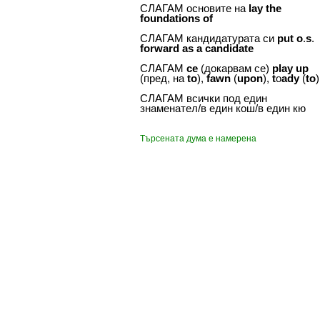
СЛАГАМ основите на
lay
the
foundations
of
СЛАГАМ кандидатурата си
put
o
.
s
.
forward
as
a
candidate
СЛАГАМ
ce
(докарвам се)
play
up
(пред, на
to
),
fawn
(
upon
),
t
о
ady
(
to
)
СЛАГАМ всички под един
знаменател/в един кош/в един кю
Търсената дума е намерена