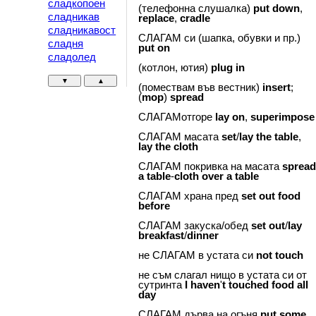
сладкопоен
(телефонна слушалка)
put
down
,
сладникав
replace
,
cradle
сладникавост
СЛАГАМ си (шапка, обувки и пр.)
сладня
put
on
сладолед
(котлон, ютия)
plug
in
▼
▲
(помествам във вестник)
insert
;
(
mop
)
spread
СЛАГАМотгоре
lay
on
,
superimpose
СЛАГАМ масата
set
/
lay
the
table
,
lay
the
cloth
СЛАГАМ покривка на масата
sprea
a
table
-
cloth
over
a
table
СЛАГАМ храна пред
set
out
food
before
СЛАГАМ закуска/обед
set
out
/
lay
breakfast
/
dinner
не СЛАГАМ в устата си
not
touch
не съм слагал нищо в устата си от
сутринта
I
haven
'
t
touched
food
all
day
СЛАГАМ дърва на огъня
put
some