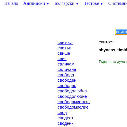
Начало
Английски
Български
Тестове
Системн
▼
▼
▼
свитост
свитост
свитък
shyness
,
timid
свише
свия
Търсената дума 
свличам
свличане
свобода
свободен
свободно
свободолюбив
свободолюбие
свободомислещ
свободомислие
свод
сводест
сводник