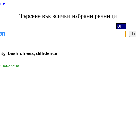
и
▼
Търсене във всички избрани речници
OFF
Тъ
ity
,
bashfulness
,
diffidence
е намерена