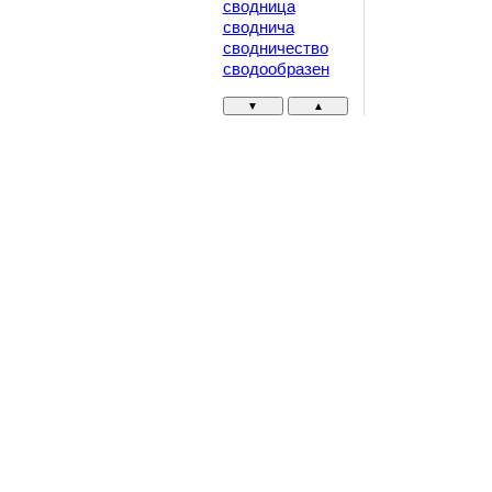
сводница
своднича
сводничество
сводообразен
▼
▲