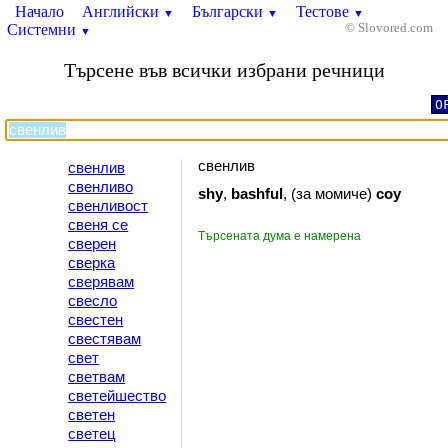
Начало
Английски
Български
Тестове
▼
▼
▼
Системни
© Slovored.com
▼
Търсене във всички избрани речници
O
свенлив
свенлив
свенливо
shy
,
bashful
, (за момиче)
coy
свенливост
свеня се
Търсената дума е намерена
сверен
сверка
сверявам
свесло
свестен
свестявам
свет
светвам
светейшество
светен
светец