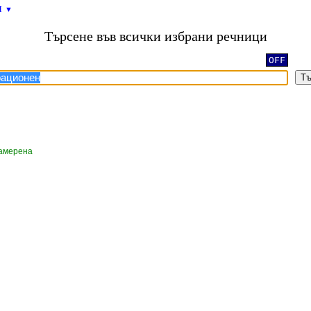
и
▼
Търсене във всички избрани речници
OFF
Тъ
намерена