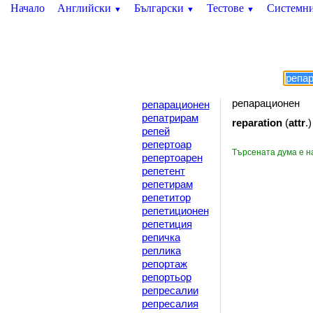
Начало
Английски
Български
Тестове
Системн
▼
▼
▼
репарационен
репарационен
репатрирам
reparation
(
attr
.)
репей
репертоар
Търсената дума е 
репертоарен
репетент
репетирам
репетитор
репетиционен
репетиция
репичка
реплика
репортаж
репортьор
репресалии
репресалия