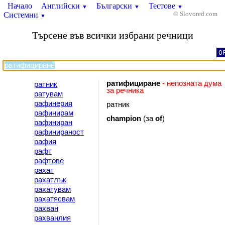
Начало
Английски
Български
Тестове
▼
▼
▼
Системни
© Slovored.com
▼
Търсене във всички избрани речници
O
ратифициране
- непозната дума
ратник
за речника
ратувам
рафинерия
ратник
рафинирам
champion
(за
of
)
рафиниран
рафинираност
рафия
рафт
рафтове
рахат
рахатлък
рахатувам
рахатясвам
рахван
рахванлия