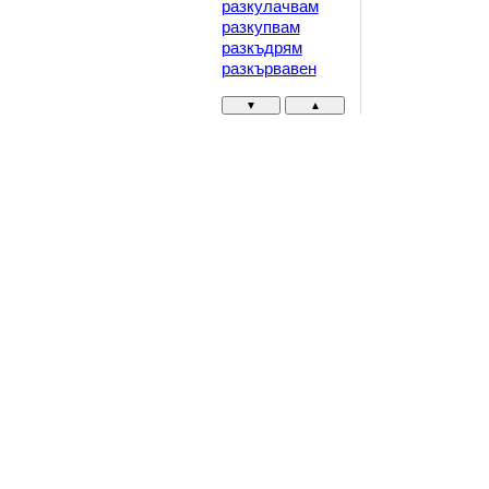
разкулачвам
разкупвам
разкъдрям
разкървавен
▼
▲