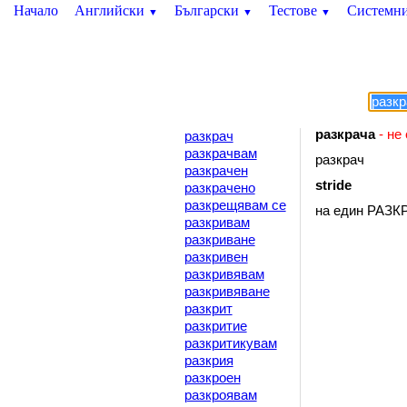
Начало
Английски
Български
Тестове
Системн
▼
▼
▼
разкрача
- не
разкрач
разкрачвам
разкрач
разкрачен
stride
разкрачено
разкрещявам се
на един РАЗК
разкривам
разкриване
разкривен
разкривявам
разкривяване
разкрит
разкритие
разкритикувам
разкрия
разкроен
разкроявам