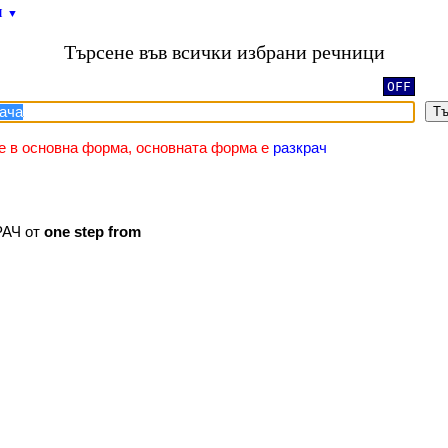
и
▼
Търсене във всички избрани речници
OFF
Тъ
 е в основна форма, основната форма е
разкрач
РАЧ от
one
step
from