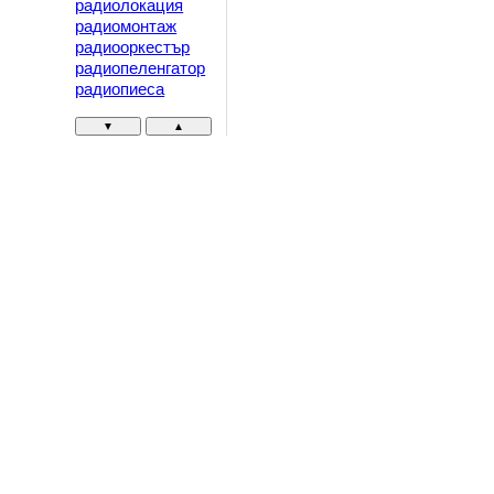
радиолокация
радиомонтаж
радиооркестър
радиопеленгатор
радиопиеса
▼
▲