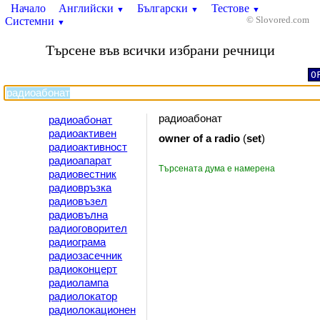
Начало
Английски
Български
Тестове
▼
▼
▼
Системни
© Slovored.com
▼
Търсене във всички избрани речници
O
радиоабонат
радиоабонат
радиоактивен
owner
of
a
radio
(
set
)
радиоактивност
радиоапарат
Търсената дума е намерена
радиовестник
радиовръзка
радиовъзел
радиовълна
радиоговорител
радиограма
радиозасечник
радиоконцерт
радиолампа
радиолокатор
радиолокационен