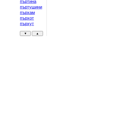
пъртина
пъртушини
пърхам
пърхот
пърхут
▼
▲