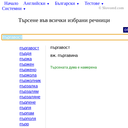
Начало
Английски
Български
Тестове
▼
▼
▼
Системни
© Slovored.com
▼
Търсене във всички избрани речници
O
пъргавост
пъргавост
пърдя
вж. пъргавина
пържа
пържен
Търсената дума е намерена
пържено
пържола
пържолник
пързалка
пързалям
пързаляне
пърлене
пърля
пърпам
пърполя
пърр