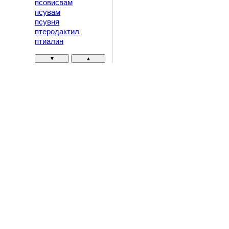
псовисвам
псувам
псувня
птеродактил
птиалин
▼
▲