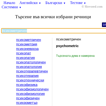
Начало
Английски
Български
Тестове
▼
▼
▼
Системни
© Slovored.com
▼
Търсене във всички избрани речници
O
психометричен
психометричен
психометрия
psychometric
психоневроза
психопат
Търсената дума е намерена
психопатия
психопатологичен
психопатология
психотерапевтичен
психотерапия
психотехнически
психофизика
психофизиологичен
психофизиология
психофизичен
психрометър