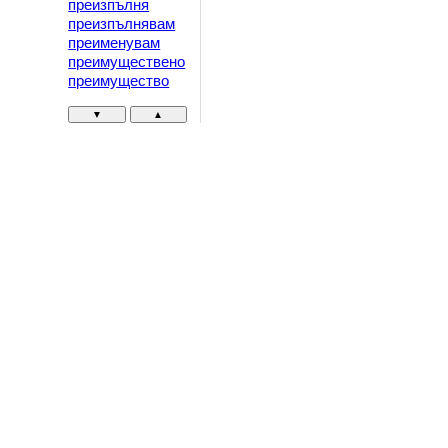
преизпълня
преизпълнявам
преименувам
преимуществено
преимущество
▼
▲