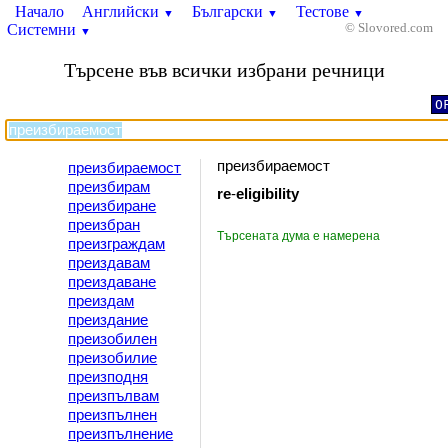
Начало
Английски
Български
Тестове
▼
▼
▼
Системни
© Slovored.com
▼
Търсене във всички избрани речници
O
преизбираемост
преизбираемост
преизбирам
re
-
eligibility
преизбиране
преизбран
Търсената дума е намерена
преизграждам
преиздавам
преиздаване
преиздам
преиздание
преизобилен
преизобилие
преизподня
преизпълвам
преизпълнен
преизпълнение