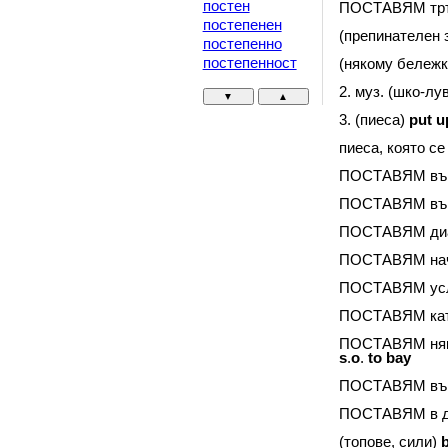
постен
ПОСТАВЯМ тр
постепенен
(препинателен 
постепенно
постепенност
(някому бележ
2. муз. (шко-лу
▼
▲
3. (пиеса)
put
u
пиеса, която се
ПОСТАВЯМ въ
ПОСТАВЯМ въп
ПОСТАВЯМ ди
ПОСТАВЯМ нач
ПОСТАВЯМ ус
ПОСТАВЯМ кат
ПОСТАВЯМ няко
s
.
o
.
to
bay
ПОСТАВЯМ във
ПОСТАВЯМ в д
(топове, сили)
b