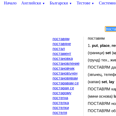
Начало
Английски
Български
Тестове
Системн
▼
▼
▼
поставям
поставям
поставяне
1.
put
,
place
,
re
постал
(граници)
set
(
u
постамент
постановка
(грунд) тех., жи
постановление
ПОСТАВЯМ дат
постановчик
постановъчен
(звънец, телефо
постановявам
(капан)
set
,
lay
постаравам се
постарая се
ПОСТАВЯМ кар
постарому
(мини основа)
l
постегна
постелка
ПОСТАВЯМ нож
постелки
ПОСТАВЯМ об
постеля