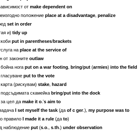
ависимост от
make
dependent
on
еизгодно положение
place
at
a
disadvantage
,
penalize
ред
set
in
order
стая и)
tidy
up
скоби
put
in
parentheses
/
brackets
слуга на
place
at
the
service
of
 от законите
outlaw
бойна нога
put
on
a
war
footing
,
bring
/
put
(
armies
)
into
the
field
гласуване
put
to
the
vote
арта (рискувам)
stake
,
hazard
подсъдимата скамейка
bring
/
put
into
the
dock
за цел да
make
it
o
.'
s
aim
to
 задача
I
set
myself
the
task
(да
of
c
ger
.),
my
purpose
was
to
то правило
I
made
it
a
rule
(да
to
)
 наблюдение
put
(
s
.
o
.,
s
.
th
.)
under
observation