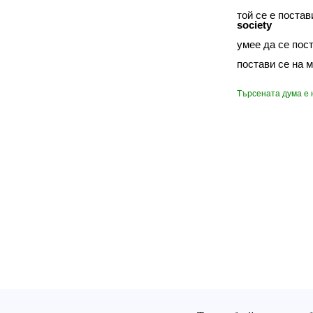
той се е поста
society
умее да се пос
постави се на 
Търсената дума е