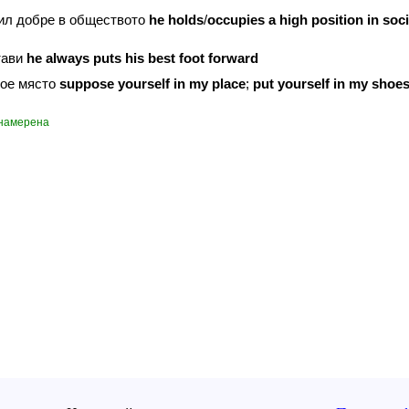
вил добре в обществото
he
holds
/
occupies
a
high
position
in
soci
тави
he
always
puts
his
best
foot
forward
мое място
suppose
yourself
in
my
place
;
put
yourself
in
my
shoe
 намерена