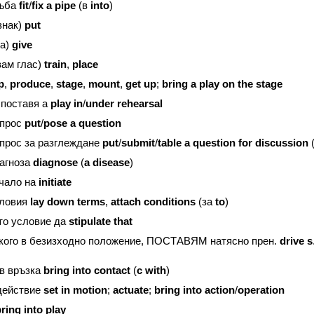
ъба
fit
/
fix
a
pipe
(в
into
)
знак)
put
ка)
give
вам глас)
train
,
place
p
,
produce
,
stage
,
mount
,
get
up
;
bring
a
play
on
the
stage
 поставя а
play
in
/
under
rehearsal
прос
put
/
pose
a
question
рос за разглеждане
put
/
submit
/
table
a
question
for
discussion
агноза
diagnose
(
a
disease
)
ало на
initiate
ловия
lay
down
terms
,
attach
conditions
(за
to
)
о условие да
stipulate
that
го в безизходно положение, ПОСТАВЯМ натясно прен.
drive
s
 връзка
bring
into
contact
(
c
with
)
ействие
set
in
motion
;
actuate
;
bring
into
action
/
operation
ring
into
play