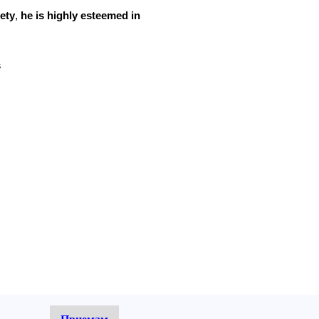
ety
,
he
is
highly
esteemed
in
s