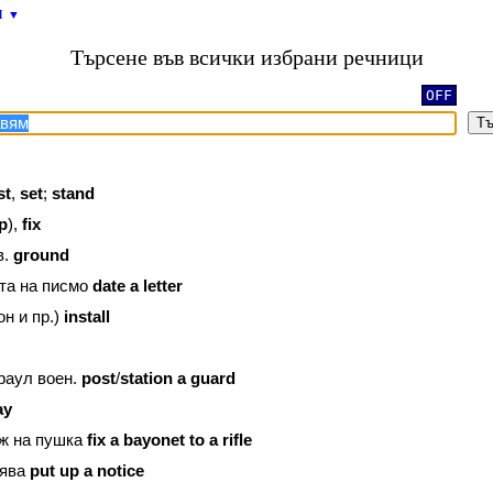
и
▼
Търсене във всички избрани речници
OFF
Тъ
st
,
set
;
stand
p
),
fix
в.
ground
а на писмо
date
a
letter
н и пр.)
install
аул воен.
post
/
station
a
guard
ay
 на пушка
fix
a
bayonet
to
a
rifle
ява
put
up
a
notice