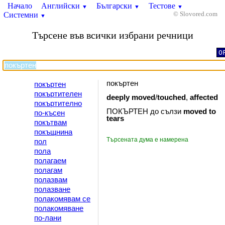
Начало
Английски
Български
Тестове
▼
▼
▼
Системни
© Slovored.com
▼
Търсене във всички избрани речници
O
покъртен
покъртен
покъртителен
deeply
moved
/
touched
,
affected
покъртително
ПОКЪРТЕН до сълзи
moved
to
по-късен
tears
покътвам
покъщнина
Търсената дума е намерена
пол
пола
полагаем
полагам
полазвам
полазване
полакомявам се
полакомяване
по-лани