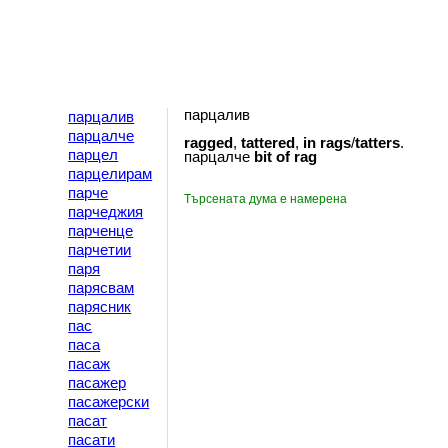
парцалив
парцалив
парцалче
ragged
,
tattered
,
in
rags
/
tatters
.
парцел
парцалче
bit
of
rag
парцелирам
парче
Търсената дума е намерена
парчеджия
парченце
парчетии
паря
парясвам
парясник
пас
паса
пасаж
пасажер
пасажерски
пасат
пасати