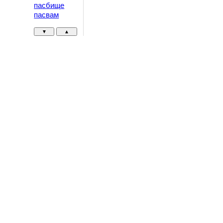
пасбище
пасвам
▼
▲