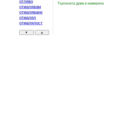
отляво
Търсената дума е намерена
отмалявам
отмаляване
отмалял
отмалялост
▼
▲