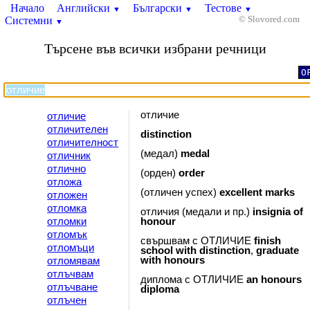
Начало
Английски
Български
Тестове
▼
▼
▼
Системни
© Slovored.com
▼
Търсене във всички избрани речници
O
отличие
отличие
отличителен
distinction
отличителност
(медал)
medal
отличник
отлично
(орден)
order
отложа
(отличен успех)
excellent
marks
отложен
отломка
отличия (медали и пр.)
insignia
of
отломки
honour
отломък
свършвам с ОТЛИЧИЕ
finish
отломъци
school
with
distinction
,
graduate
with
honours
отломявам
отлъчвам
диплома с ОТЛИЧИЕ
an
honours
отлъчване
diploma
отлъчен