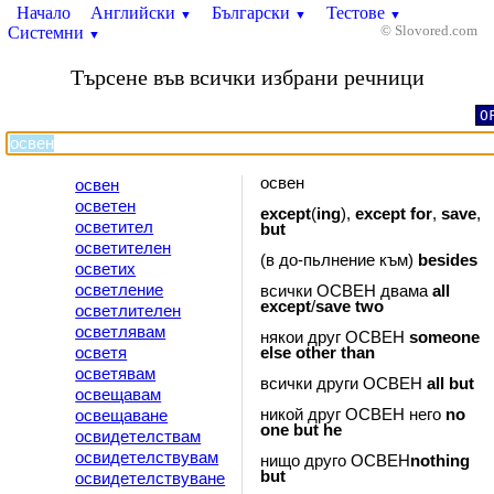
Начало
Английски
Български
Тестове
▼
▼
▼
Системни
© Slovored.com
▼
Търсене във всички избрани речници
O
освен
освен
осветен
except
(
ing
),
except
for
,
save
,
осветител
but
осветителен
(в до-пьлнение към)
besides
осветих
осветление
всички ОСВЕН двама
all
except
/
save
two
осветлителен
осветлявам
някои друг ОСВЕН
someone
осветя
else
other
than
осветявам
всички други ОСВЕН
all
but
освещавам
никой друг ОСВЕН него
no
освещаване
one
but
he
освидетелствам
освидетелствувам
нищо друго ОСВЕН
nothing
but
освидетелствуване