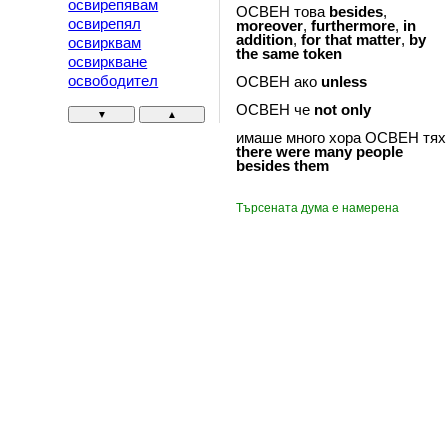
освирепявам
ОСВЕН това
besides
,
освирепял
moreover
,
furthermore
,
in
addition
,
for
that
matter
,
by
освирквам
the
same
token
освиркване
освободител
ОСВЕН ако
unless
ОСВЕН че
not
only
▼
▲
имаше много хора ОСВЕН тях
there
were
many
people
besides
them
Търсената дума е намерена