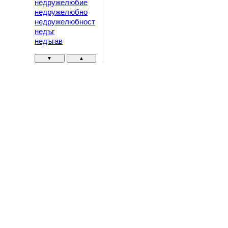
недружелюбие
недружелюбно
недружелюбност
недъг
недъгав
▼
▲