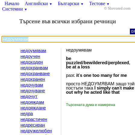
Начало
Английски
Български
Тестове
▼
▼
▼
Системни
© Slovored.com
▼
Търсене във всички избрани речници
O
недоумявам
недоумявам
недоучен
be
недоходен
puzzled
/
bewildered
/
perplexed
,
be
at
a
loss
недохранвам
недохранване
разг.
it
'
s
one
too
many
for
me
недохранен
просто НЕДОУМЯВАМ защо той
недочувам
постъпи така
I
simply
can
'
t
make
недочуване
out
why
he
acted
like
that
недочут
недояждам
Търсената дума е намерена
недояждане
недра
недрастичен
недресиран
недружелюбен