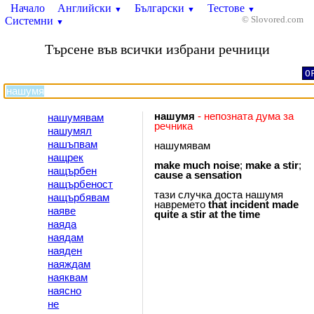
Начало
Английски
Български
Тестове
▼
▼
▼
Системни
© Slovored.com
▼
Търсене във всички избрани речници
O
нашумя
- непозната дума за
нашумявам
речника
нашумял
нашъпвам
нашумявам
нащрек
make
much
noise
;
make
a
stir
;
нащърбен
cause
a
sensation
нащърбеност
тази случка доста нашумя
нащърбявам
навремето
that
incident
made
наяве
quite
a
stir
at
the
time
наяда
наядам
наяден
наяждам
наяквам
наясно
не