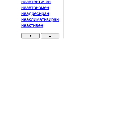
неавтентичен
неавтономен
неадресиран
неаклиматизиран
неактивен
▼
▲