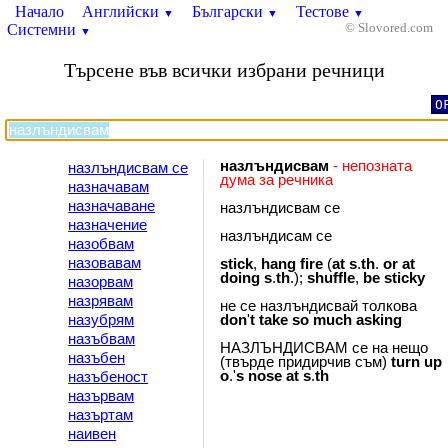
Начало
Английски
Български
Тестове
▼
▼
▼
Системни
© Slovored.com
▼
Търсене във всички избрани речници
O
назлъндисвам
- непозната
назлъндисвам се
дума за речника
назначавам
назначаване
назлъндисвам се
назначение
назлъндисам се
назобвам
назовавам
stick
,
hang
fire
(
at
s
.
th
.
or
at
doing
s
.
th
.);
shuffle
,
be
sticky
назорвам
назрявам
не се назлъндисвай толкова
назубрям
don
'
t
take
so
much
asking
назъбвам
НАЗЛЪНДИСВАМ се на нещо
назъбен
(твърде придирчив съм)
turn
up
o
.'
s
nose
at
s
.
th
назъбеност
назървам
назъртам
наивен