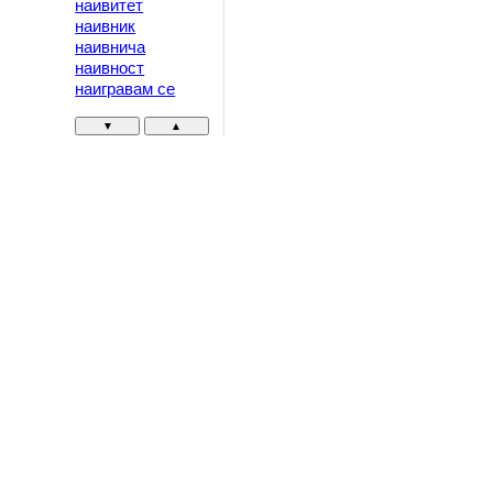
наивитет
наивник
наивнича
наивност
наигравам се
▼
▲