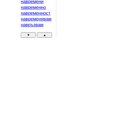
навремени
навременно
навременност
навременявам
навръзвам
▼
▲