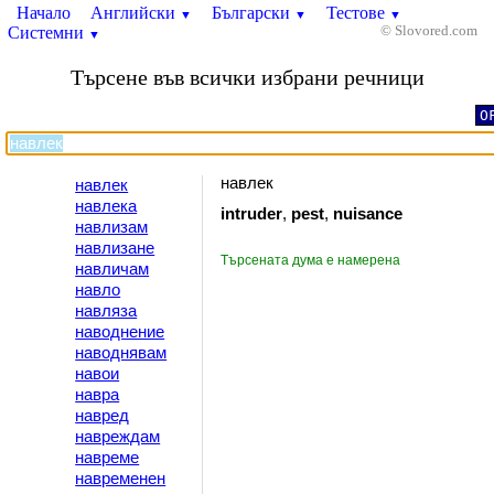
Начало
Английски
Български
Тестове
▼
▼
▼
Системни
© Slovored.com
▼
Търсене във всички избрани речници
O
навлек
навлек
навлека
intruder
,
pest
,
nuisance
навлизам
навлизане
Търсената дума е намерена
навличам
навло
навляза
наводнение
наводнявам
навои
навра
навред
навреждам
навреме
навременен