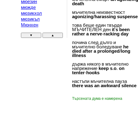
мюезин
death
мюжде
мъчителна неизвестност
мюзикхол
agonizing
/
harassing
suspense
мюзикъл
Мюнхен
това беше един твърде
МЪЧИТЕЛЕН ден
it
'
s
been
rather
a
nerve
-
racking
day
▼
▲
почина след дълго и
мъчително боледуване
he
died
after
a
prolonged
/
long
illness
държа някого в мъчително
напрежение
keep
s
.
o
.
on
tenter
-
hooks
настъпи мъчителна пауза
there
was
an
awkward
silence
Търсената дума е намерена