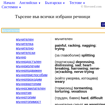
Начало
Английски
Български
Тестове
▼
▼
▼
Системни
© Slovored.com
▼
Търсене във всички избрани речници
O
мъчителен
мъчителен
мъчителка
painful
,
racking
,
nagging
;
мъчително
trying
мъчителски
(за главоболие)
splitting
мъчно
мъчнодостъпен
(подтискащ)
depressing
,
distressing
,
sad
;
heart
-
мъчноизлечим
breaking
,
harrowing
;
nerve
-
мъчноподвижен
(
w
)
racking
,
nerve
-
trying
мъчноприспособим
(който уморява, изтощава)
мъчнопроходим
weary
мъчноразтопим
(тормозещ)
tormenting
,
мъчносмилателен
torturing
,
vexatious
мъчнотия
мъчнотопим
(труден, бавен)
hard
,
difficult
мъчнотопимост
мъчителна смърт
an
agonizin