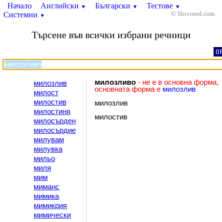
Начало
Английски
Български
Тестове
▼
▼
▼
Системни
© Slovored.com
▼
Търсене във всички избрани речници
O
милозливо
- не е в основна форма,
милозлив
основната форма е
милозлив
милост
милостив
милозлив
милостиня
милостив
милосърден
милосърдие
милувам
милувка
мильо
миля
мим
миманс
мимика
мимикрия
мимически