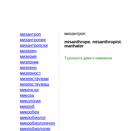
мизантроп
мизантроп
мизантропия
misanthrope
,
misanthropist
,
мизантропски
manhater
мизерен
мизерия
Търсената дума е намерена
мизерник
мизерно
мизерност
мизерствувам
мизерствуващ
микенски
микоза
микология
микроб
микробен
микробиолог
микробиологичен
микробиология