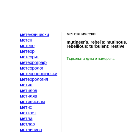
метежнически
метежнически
метен
mutineer
'
s
,
rebel
'
s
;
mutinous
,
метене
rebellious
;
turbulent
;
restive
метеор
метеорит
Търсената дума е намерена
метеорограф
метеоролог
метеорологически
метеорология
метил
метилов
метиляв
метилясвам
метис
меткост
метла
метлар
метличина