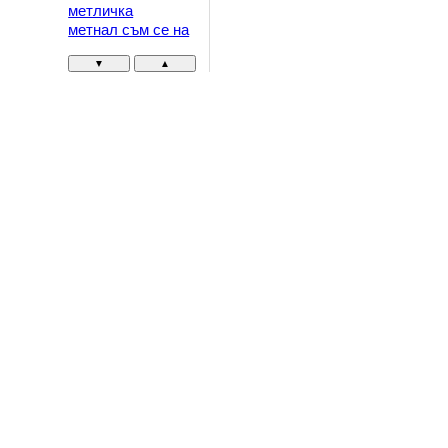
метличка
метнал съм се на
▼
▲