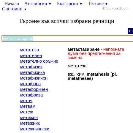
Начало
Английски
Български
Тестове
▼
▼
▼
Системни
© Slovored.com
▼
Търсене във всички избрани речници
O
метастазиране
- непозната
метатеза
дума без предложения за
метателен
замяна
метателно оръжие
метатеза
метафизик
метафизика
вж., хим.
metathesis
(
pl
.
метафизичен
metatheses
)
метафора
метафоричен
метафраза
метач
метвам
метеж
метежен
метежник
метежнически