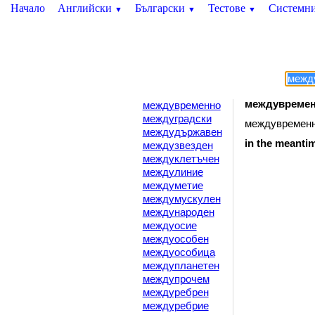
Начало
Английски
Български
Тестове
Системн
▼
▼
▼
междувреме
междувременно
междуградски
междувремен
междудържавен
in
the
meanti
междузвезден
междуклетъчен
междулиние
междуметие
междумускулен
международен
междуосие
междуособен
междуособица
междупланетен
междупрочем
междуребрен
междуребрие