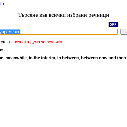
и
▼
Търсене във всички избрани речници
OFF
Тъ
нен
- непозната дума за речника
но
me
,
meanwhile
,
in
the
interim
,
in
between
,
between
now
and
then