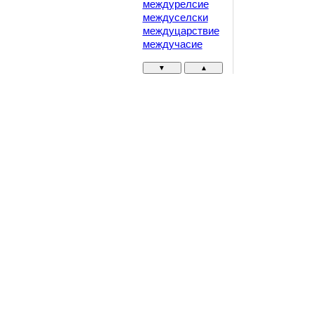
междурелсие
междуселски
междуцарствие
междучасие
▼
▲