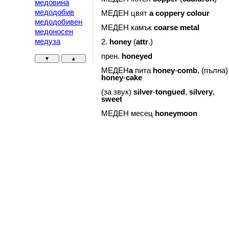
медовина
медодобив
МЕДЕН цвят
a
coppery
colour
медодобивен
МЕДЕН камък
coarse
metal
медоносен
медуза
2.
honey
(
attr
.)
прен.
honeyed
▼
▲
МЕДЕН
a
пита
honey
-
comb
, (пълна)
honey
-
cake
(за звук)
silver
-
tongued
,
silvery
,
sweet
МЕДЕН месец
honeymoon