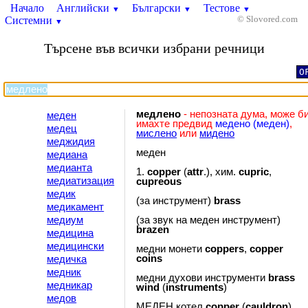
Начало
Английски
Български
Тестове
▼
▼
▼
Системни
© Slovored.com
▼
Търсене във всички избрани речници
O
медлено
- непозната дума, може б
меден
имахте предвид
медено (меден)
,
медец
мислено
или
мидено
меджидия
меден
медиана
медианта
1.
copper
(
attr
.), хим.
cupric
,
медиатизация
cupreous
медик
(за инструмент)
brass
медикамент
медиум
(за звук на меден инструмент)
brazen
медицина
медицински
медни монети
coppers
,
copper
coins
медичка
медник
медни духови инструменти
brass
медникар
wind
(
instruments
)
медов
МЕДЕН котел
copper
(
cauldron
)