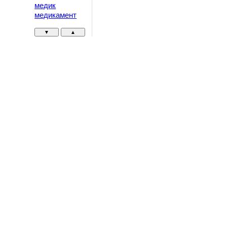
медик
медикамент
▼
▲