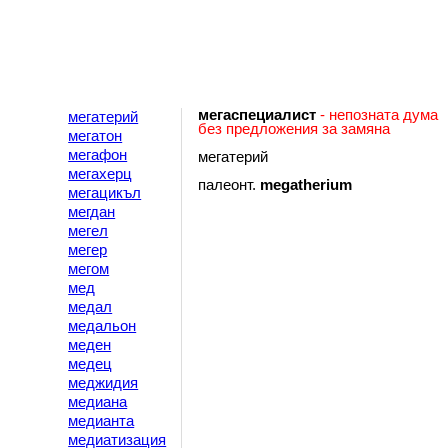
мегаспециалист
- непозната дума
мегатерий
без предложения за замяна
мегатон
мегафон
мегатерий
мегахерц
палеонт.
megatherium
мегацикъл
мегдан
мегел
мегер
мегом
мед
медал
медальон
меден
медец
меджидия
медиана
медианта
медиатизация