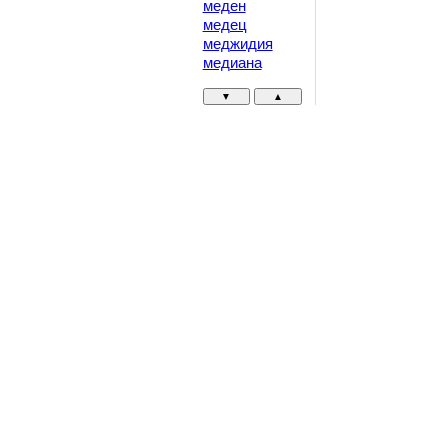
меден
медец
меджидия
медиана
▼
▲