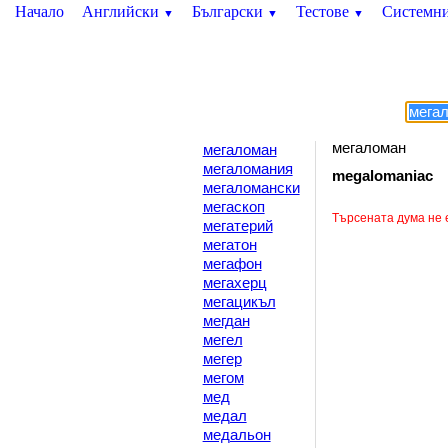
Начало
Английски
Български
Тестове
Системн
▼
▼
▼
мегаломан
мегаломан
мегаломания
megalomaniac
мегаломански
мегаскоп
Търсената дума не 
мегатерий
мегатон
мегафон
мегахерц
мегацикъл
мегдан
мегел
мегер
мегом
мед
медал
медальон