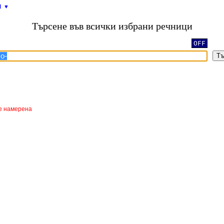
и
▼
Търсене във всички избрани речници
OFF
Тъ
е намерена