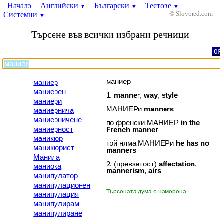
Начало
Английски
Български
Тестове
▼
▼
▼
Системни
© Slovored.com
▼
Търсене във всички избрани речници
O
маниер
маниер
маниерен
1.
manner
,
way
,
style
маниери
МАНИЕРи
manners
маниернича
маниерничене
по френски МАНИЕР
in
the
маниерност
French
manner
маникюр
той няма МАНИЕРи
he
has
no
маникюрист
manners
Манила
2. (превзетост)
affectation
,
маниока
mannerism
,
airs
манипулатор
манипулационен
Търсената дума е намерена
манипулация
манипулирам
манипулиране