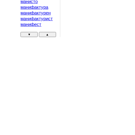
манисто
манифактура
манифактурен
манифактурист
манифест
▼
▲