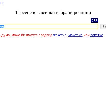
и
▼
Търсене във всички избрани речници
OFF
Тъ
а дума, може би имахте предвид
жакетче
,
макет че
или
пакетче