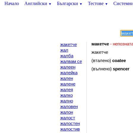
Начало
Английски
Български
Тестове
Системн
▼
▼
▼
макетче
- непознат
жакетче
жал
жакетче
жалба
(вталено)
coatee
жалвам се
жалеен
(вълнено)
spencer
жалейка
жален
жалене
жалея
жалко
жално
жаловен
жалон
жалост
жалостен
жалостив