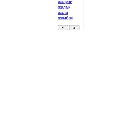
жалузи
жалък
жаля
жамбон
▼
▲