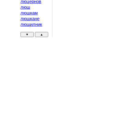
люцернов
люш
люшкам
люшкане
лющилник
▼
▲