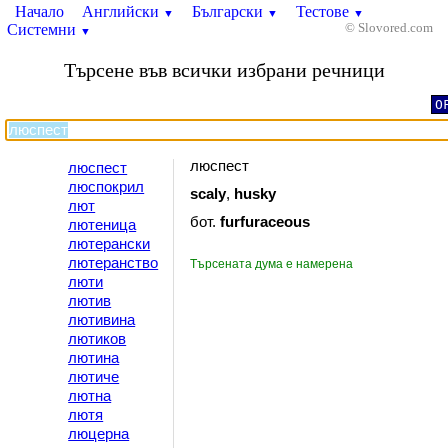
Начало
Английски
Български
Тестове
▼
▼
▼
Системни
© Slovored.com
▼
Търсене във всички избрани речници
O
люспест
люспест
люспокрил
scaly
,
husky
лют
бот.
furfuraceous
лютеница
лютерански
лютеранство
Търсената дума е намерена
люти
лютив
лютивина
лютиков
лютина
лютиче
лютна
лютя
люцерна