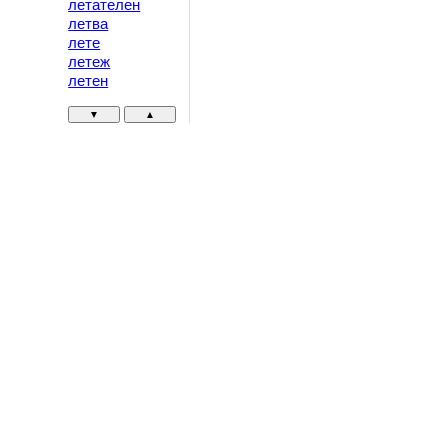
летателен
летва
лете
летеж
летен
▼
▲