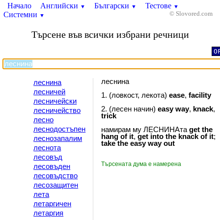
Начало
Английски
Български
Тестове
▼
▼
▼
Системни
© Slovored.com
▼
Търсене във всички избрани речници
O
леснина
леснина
лесничей
1. (ловкост, лекота)
ease
,
facility
лесничейски
2. (лесен начин)
easy
way
,
knack
,
лесничейство
trick
лесно
леснодостъпен
намирам му ЛЕСНИНАта
get
the
hang
of
it
,
get
into
the
knack
of
it
;
леснозапалим
take
the
easy
way
out
леснота
лесовъд
Търсената дума е намерена
лесовъден
лесовъдство
лесозащитен
лета
летаргичен
летаргия