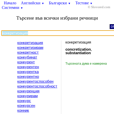
Начало
Английски
Български
Тестове
▼
▼
▼
Системни
© Slovored.com
▼
Търсене във всички избрани речници
O
конкретизация
конкретизация
конкретизирам
concretization
,
конкретност
substantiation
конкубинат
конкурент
Търсената дума е намерена
конкурентен
конкурентка
конкурентно
конкурентоспособен
конкурентоспособност
конкуренция
конкурирам
конкурс
конкурсен
конник