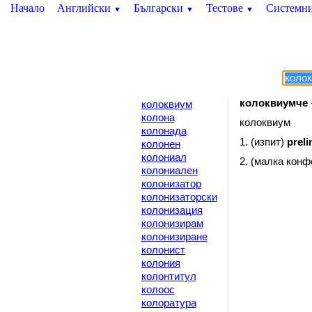
Начало
Английски
Български
Тестове
Системн
▼
▼
▼
колоквиумче
колоквиум
колона
колоквиум
колонада
1. (изпит)
preli
колонен
колониал
2. (малка кон
колониален
колонизатор
колонизаторски
колонизация
колонизирам
колонизиране
колонист
колония
колонтитул
колоос
колоратура