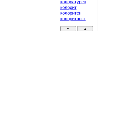
колоратурен
колорит
колоритен
колоритност
▼
▲