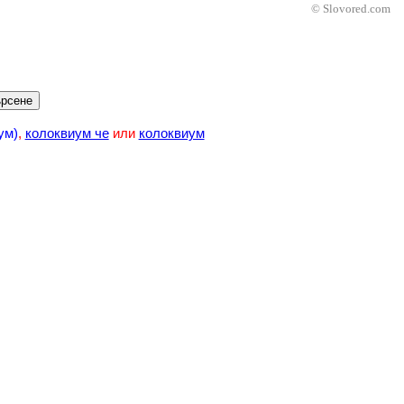
© Slovored.com
рсене
ум)
,
колоквиум че
или
колоквиум