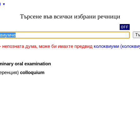
и
▼
Търсене във всички избрани речници
OFF
Тъ
- непозната дума, може би имахте предвид
колоквиуми (колокви
minary
oral
examination
ференция)
colloquium