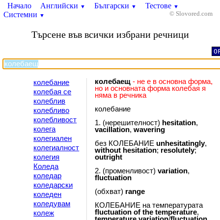
Начало
Английски
Български
Тестове
▼
▼
▼
Системни
© Slovored.com
▼
Търсене във всички избрани речници
O
колебаещ
- не е в основна форма,
колебание
но и основната форма колебая я
колебая се
няма в речника
колеблив
колебание
колебливо
колебливост
1. (нерешителност)
hesitation
,
колега
vacillation
,
wavering
колегиален
без КОЛЕБАНИЕ
unhesitatingly
,
колегиалност
without
hesitation
;
resolutely
;
колегия
outright
Коледа
2. (променливост)
variation
,
коледар
fluctuation
коледарски
(обхват)
range
коледен
коледувам
КОЛЕБАНИЕ на температурата
fluctuation
of
the
temperature
,
колеж
temperature
variation
/
fluctuation