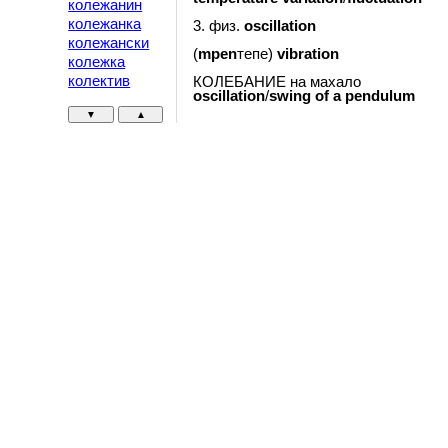
колежанин
колежанка
3. физ.
oscillation
колежански
(
mpen
тепе)
vibration
колежка
колектив
КОЛЕБАНИЕ на махало
oscillation
/
swing
of
a
pendulum
▼
▲