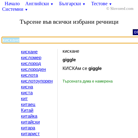
Начало
Английски
Български
Тестове
▼
▼
▼
Системни
© Slovored.com
▼
Търсене във всички избрани речници
O
кискане
кискане
кисломер
giggle
кислород
КИСКАм се
giggle
кислороден
кислота
кислотоупорен
Търсената дума е намерена
кисна
киста
кит
китаец
Китай
китайка
китайски
китара
китарист