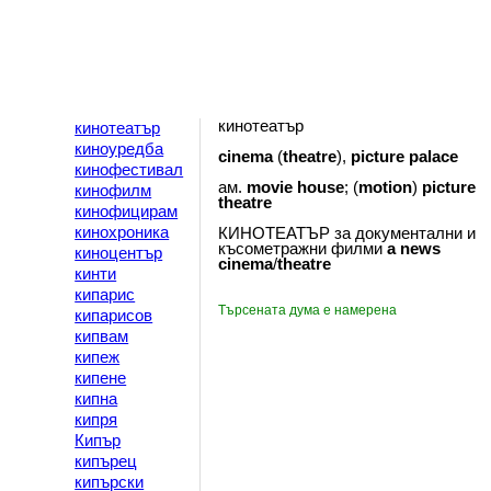
кинотеатър
кинотеатър
киноуредба
cinema
(
theatre
),
picture
palace
кинофестивал
ам.
movie
house
; (
motion
)
picture
кинофилм
theatre
кинофицирам
кинохроника
КИНОТЕАТЪР за документални и
късометражни филми
a
news
киноцентър
cinema
/
theatre
кинти
кипарис
Търсената дума е намерена
кипарисов
кипвам
кипеж
кипене
кипна
кипря
Кипър
кипърец
кипърски