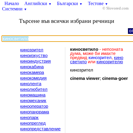
Начало
Английски
Български
Тестове
▼
▼
▼
Системни
© Slovored.com
▼
Търсене във всички избрани речници
O
киносветило
- непозната
кинозрител
дума, може би имахте
киноизкуство
предвид
кинозрител
,
кино
киноиндустрия
светило
или
кинозрителю
кинокабина
кинозрител
кинокамера
кинокомедия
cinema
viewer
;
cinema
-
goer
кинолента
кинолюбител
киномашина
киномеханик
кинооператор
кинопанорама
кинопарк
кинопреглед
кинопредставление