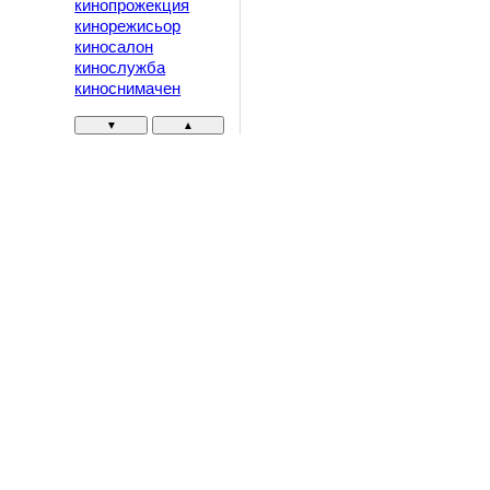
кинопрожекция
кинорежисьор
киносалон
кинослужба
киноснимачен
▼
▲