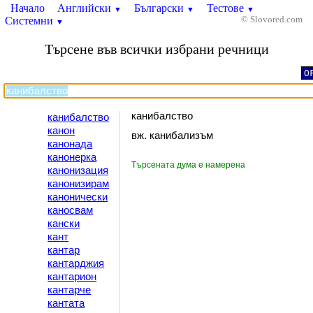
Начало
Английски
Български
Тестове
▼
▼
▼
Системни
© Slovored.com
▼
Търсене във всички избрани речници
O
канибалство
канибалство
канон
вж. канибализъм
канонада
канонерка
Търсената дума е намерена
канонизация
канонизирам
канонически
каносвам
кански
кант
кантар
кантарджия
кантарион
кантарче
кантата