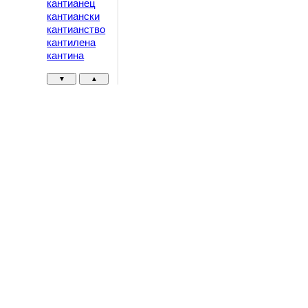
кантианец
кантиански
кантианство
кантилена
кантина
▼
▲