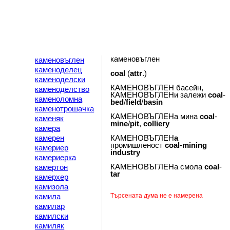
каменовъглен
каменовъглен
каменоделец
coal
(
attr
.)
каменоделски
КАМЕНОВЪГЛЕН басейн,
каменоделство
КАМЕНОВЪГЛЕНи залежи
coal
-
каменоломна
bed
/
field
/
basin
каменотрошачка
КАМЕНОВЪГЛЕНа мина
coal
-
каменяк
mine
/
pit
,
colliery
камера
камерен
КАМЕНОВЪГЛЕН
a
промишленост
coal
-
mining
камериер
industry
камериерка
КАМЕНОВЪГЛЕНа смола
coal
-
камертон
tar
камерхер
камизола
Търсената дума не е намерена
камила
камилар
камилски
камиляк