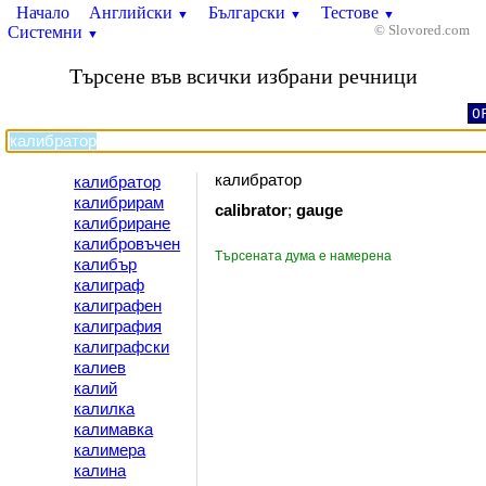
Начало
Английски
Български
Тестове
▼
▼
▼
Системни
© Slovored.com
▼
Търсене във всички избрани речници
O
калибратор
калибратор
калибрирам
calibrator
;
gauge
калибриране
калибровъчен
Търсената дума е намерена
калибър
калиграф
калиграфен
калиграфия
калиграфски
калиев
калий
калилка
калимавка
калимера
калина