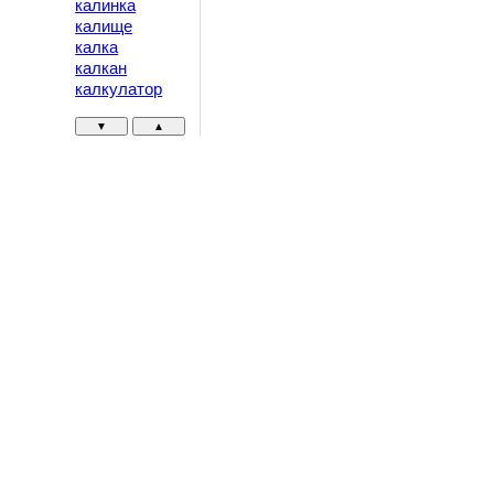
калинка
калище
калка
калкан
калкулатор
▼
▲