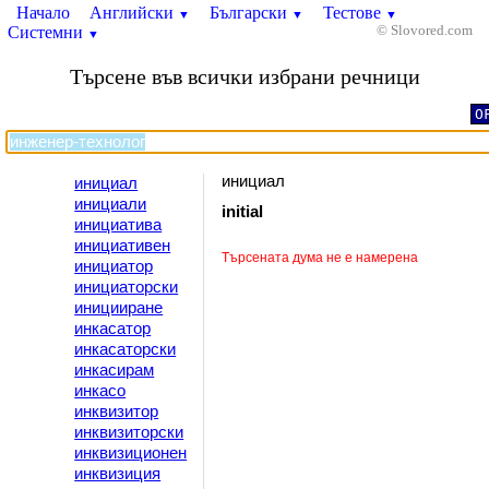
Начало
Английски
Български
Тестове
▼
▼
▼
Системни
© Slovored.com
▼
Търсене във всички избрани речници
O
инициал
инициал
инициали
initial
инициатива
инициативен
Търсената дума не е намерена
инициатор
инициаторски
иницииране
инкасатор
инкасаторски
инкасирам
инкасо
инквизитор
инквизиторски
инквизиционен
инквизиция