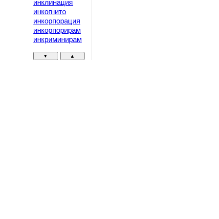
инклинация
инкогнито
инкорпорация
инкорпорирам
инкриминирам
▼
▲