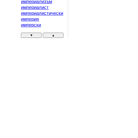
империализъм
империалист
империалистически
империя
имперски
▼
▲