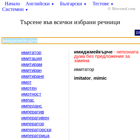
Начало
Английски
Български
Тестове
▼
▼
▼
Системни
© Slovored.com
▼
Търсене във всички избрани речници
O
имиджмейкърче
- непозната
имитатор
дума без предложения за
имитация
замяна
имитирам
имитатор
имитиран
имитиране
imitator
,
mimic
имот
имотен
имотност
импас
импеданс
императив
императивен
император
императорски
императрица