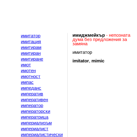
имиджмейкър
- непозната
имитатор
дума без предложения за
имитация
замяна
имитирам
имитатор
имитиран
имитиране
imitator
,
mimic
имот
имотен
имотност
импас
импеданс
императив
императивен
император
императорски
императрица
империализъм
империалист
империалистически