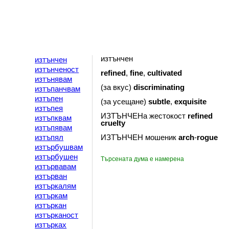
изтънчен
изтънчен
изтънченост
refined
,
fine
,
cultivated
изтънявам
(за вкус)
discriminating
изтъпанчвам
изтъпен
(за усещане)
subtle
,
exquisite
изтъпея
ИЗТЪНЧЕНа жестокост
refined
изтъпквам
cruelty
изтъпявам
изтъпял
ИЗТЪНЧЕН мошеник
arch
-
rogue
изтърбушвам
изтърбушен
Търсената дума е намерена
изтървавам
изтърван
изтъркалям
изтъркам
изтъркан
изтърканост
изтърках