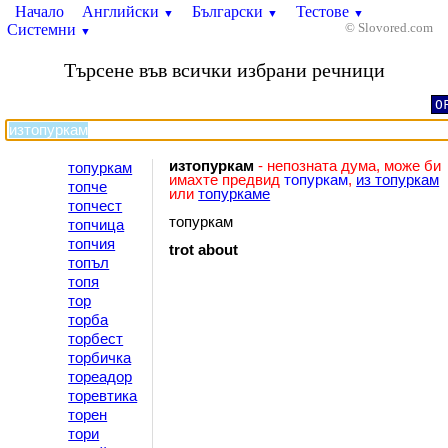
Начало
Английски
Български
Тестове
▼
▼
▼
Системни
© Slovored.com
▼
Търсене във всички избрани речници
O
изтопуркам
- непозната дума, може би
топуркам
имахте предвид
топуркам
,
из топуркам
топче
или
топуркаме
топчест
топуркам
топчица
топчия
trot
about
топъл
топя
тор
торба
торбест
торбичка
тореадор
торевтика
торен
тори