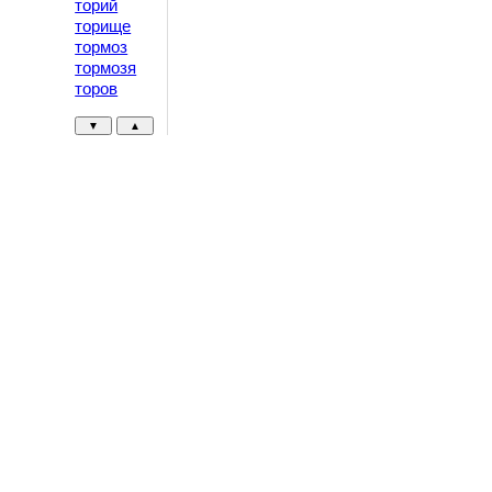
торий
торище
тормоз
тормозя
торов
▼
▲