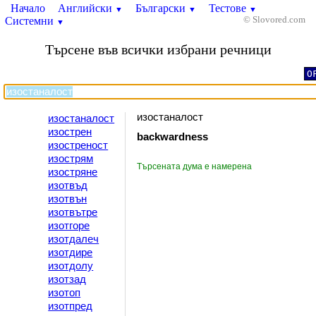
Начало
Английски
Български
Тестове
▼
▼
▼
Системни
© Slovored.com
▼
Търсене във всички избрани речници
O
изостаналост
изостаналост
изострен
backwardness
изостреност
изострям
Търсената дума е намерена
изостряне
изотвъд
изотвън
изотвътре
изотгоре
изотдалеч
изотдире
изотдолу
изотзад
изотоп
изотпред