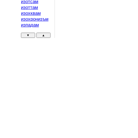
изотсам
изоттам
изохквам
изохронизъм
изпадам
▼
▲