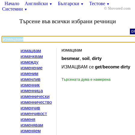
Начало
Английски
Български
Тестове
▼
▼
▼
Системни
© Slovored.com
▼
Търсене във всички избрани речници
O
измацвам
измацвам
измачквам
besmear
,
soil
,
dirty
измежду
ИЗМАЦВАМ се
get
/
become
dirty
изменение
изменим
изменлив
Търсената дума е намерена
изменник
изменница
изменнически
изменничество
изменчив
изменчивост
изменя
изменявам
изменяем