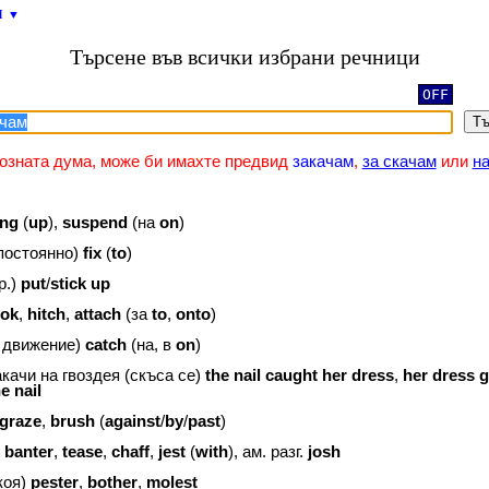
и
▼
Търсене във всички избрани речници
OFF
Тъ
озната дума, може би имахте предвид
закачам
,
за скачам
или
н
ng
(
up
),
suspend
(на
on
)
 постоянно)
fix
(
to
)
р.)
put
/
stick
up
ok
,
hitch
,
attach
(за
to
,
onto
)
и движение)
catch
(на, в
on
)
акачи на гвоздея (скъса се)
the
nail
caught
her
dress
,
her
dress
g
he
nail
graze
,
brush
(
against
/
by
/
past
)
)
banter
,
tease
,
chaff
,
jest
(
with
), ам. разг.
josh
коя)
pester
,
bother
,
molest