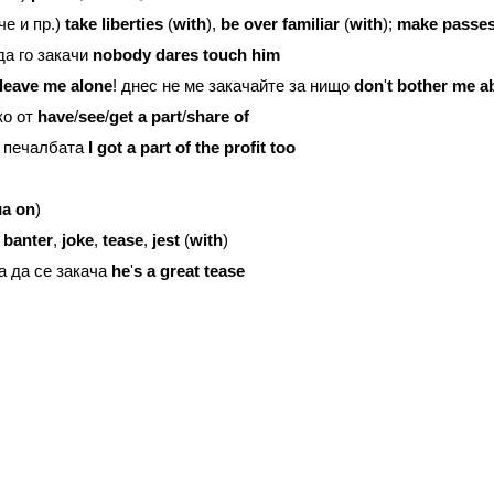
е и пр.)
take
liberties
(
with
),
be
over
familiar
(
with
);
make
passe
да го закачи
nobody
dares
touch
him
leave
me
alone
! днес не ме закачайте за нищо
don
'
t
bother
me
a
о от
have
/
see
/
get
a
part
/
share
of
т печалбата
I
got
a
part
of
the
profit
too
н
a
on
)
)
banter
,
joke
,
tease
,
jest
(
with
)
а да се закача
he
'
s
a
great
tease