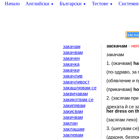
Начало
Английски
Български
Тестове
Системн
▼
▼
▼
заскачам
- неп
закачам
закачвам
закачам
закачен
1. (окачвам)
ha
закачка
закачки
(по-здраво, за
закачлив
(обявление и п
закачливост
закашлювам се
(прикачвам)
ho
заквичавам
2. (засягам пр
закикотвам се
закипявам
дрехата й се з
her
dress
on
t
закисвам
закичвам
(засягам леко)
заклан
3. (шегувам се
заклащам
заклевам
(дразня, безпо