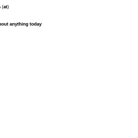
s
(
at
)
bout
anything
today