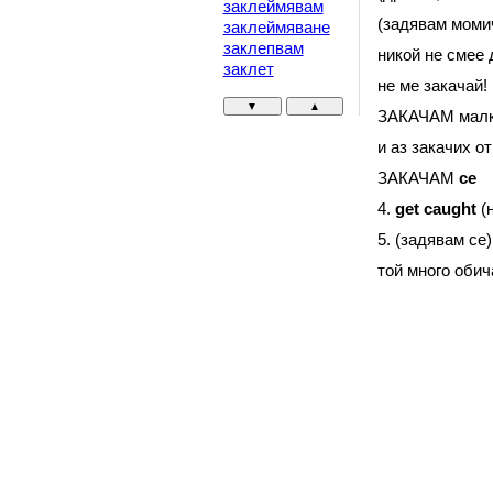
заклеймявам
(задявам момич
заклеймяване
заклепвам
никой не смее 
заклет
не ме закачай!
▼
▲
ЗАКАЧАМ малк
и аз закачих о
ЗАКАЧАМ
ce
4.
get
caught
(
5. (задявам се
той много обич