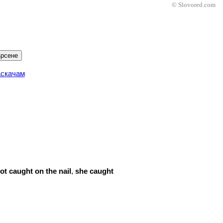
© Slovored.com
рсене
аскачам
ot
caught
on
the
nail
,
she
caught